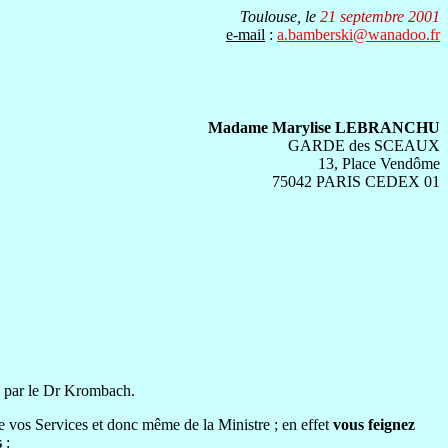
Toulouse, le
21 septembre 2001
e-mail
:
a.bamberski@wanadoo.fr
dame Marylise LEBRANCHU
GARDE des SCEAUX
13, Place Vendôme
75042 PARIS CEDEX 01
ka par le Dr Krombach.
e vos Services et donc même de la Ministre ; en effet
vous feignez
s
: