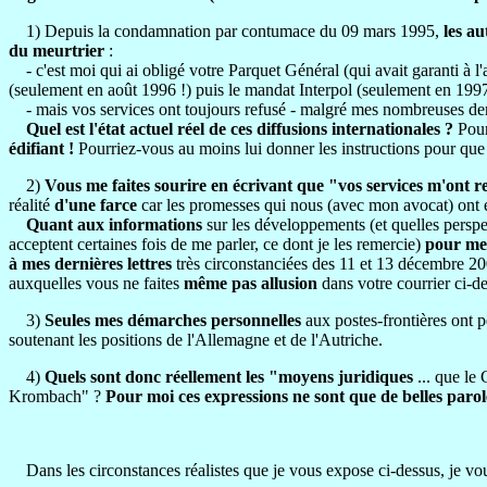
1) Depuis la condamnation par contumace du 09 mars 1995,
les au
du meurtrier
:
- c'est moi qui ai obligé votre Parquet Général (qui avait garanti à l'
(seulement en août 1996 !) puis le mandat Interpol (seulement en 1997
- mais vos services ont toujours refusé - malgré mes nombreuses dem
Quel est l'état actuel réel de ces diffusions internationales ?
Pour
édifiant !
Pourriez-vous au moins lui donner les instructions pour que j
2)
Vous me faites sourire en écrivant que "vos services m'ont re
réalité
d'une farce
car les promesses qui nous (avec mon avocat) ont ét
Quant aux informations
sur les développements (et quelles perspec
acceptent certaines fois de me parler, ce dont je les remercie)
pour men
à mes dernières lettres
très circonstanciées des 11 et 13 décembre 20
auxquelles vous ne faites
même pas allusion
dans votre courrier ci-d
3)
Seules mes démarches personnelles
aux postes-frontières ont p
soutenant les positions de l'Allemagne et de l'Autriche.
4)
Quels sont donc réellement les "moyens juridiques
... que le 
Krombach" ?
Pour moi ces expressions ne sont que de belles paroles
Dans les circonstances réalistes que je vous expose ci-dessus, je v